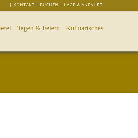
|
KONTAKT
|
BUCHEN
|
LAGE & ANFAHRT
|
erei
Tagen & Feiern
Kulinarisches