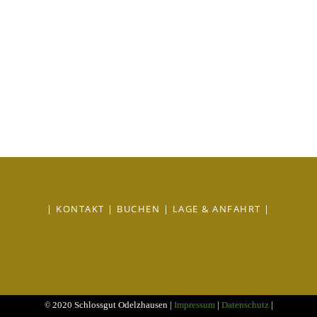
|
KONTAKT
|
BUCHEN
|
LAGE & ANFAHRT
|
2020 Schlossgut Odelzhausen |
Impressum
|
Datenschutz
|
©